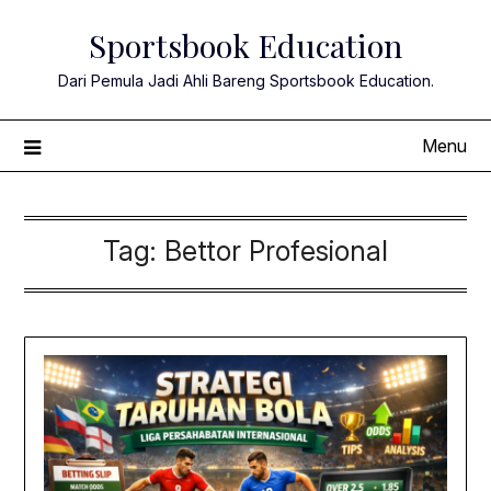
Skip
Sportsbook Education
to
content
Dari Pemula Jadi Ahli Bareng Sportsbook Education.
Menu
Tag:
Bettor Profesional