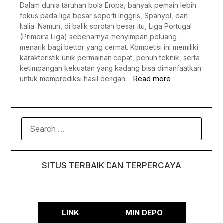
Dalam dunia taruhan bola Eropa, banyak pemain lebih
fokus pada liga besar seperti Inggris, Spanyol, dan
Italia. Namun, di balik sorotan besar itu, Liga Portugal
(Primeira Liga) sebenarnya menyimpan peluang
menarik bagi bettor yang cermat. Kompetisi ini memiliki
karakteristik unik permainan cepat, penuh teknik, serta
ketimpangan kekuatan yang kadang bisa dimanfaatkan
Read more
untuk memprediksi hasil dengan…
SEARCH
FOR:
SITUS TERBAIK DAN TERPERCAYA
LINK
MIN DEPO