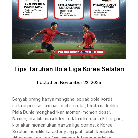
Tips Taruhan Bola Liga Korea Selatan
Posted on
November 22, 2025
Banyak orang hanya mengenal sepak bola Korea
melalui prestasi tim nasional mereka, terutama ketika
Piala Dunia menghadirkan momen-momen besar.
Namun, jika kita masuk lebih dalam ke dunia K League,
kita akan menemukan bahwa liga domestik Korea
Selatan memiliki karakter yang jauh lebih kompleks
dibanding liga-liga Asia lainnya. K League adalah